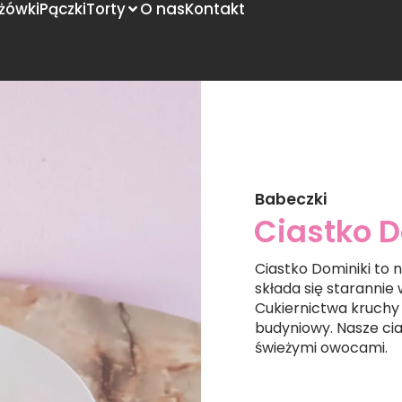
żówki
Pączki
Torty
O nas
Kontakt
Babeczki
Ciastko D
Ciastko Dominiki to 
składa się starannie
Cukiernictwa kruchy 
budyniowy. Nasze ci
świeżymi owocami.