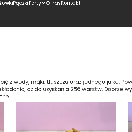
żówki
Pączki
Torty
O nas
Kontakt
się z wody, mąki, tłuszczu oraz jednego jajka. Po
ekładania, aż do uzyskania 256 warstw. Dobrze w
atne.