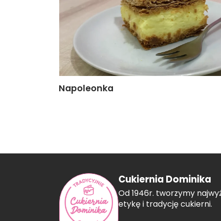
Napoleonka
Cukiernia Dominika
Od 1946r. tworzymy najwyż
etykę i tradycję cukierni.